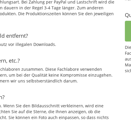
ahlungsart. Bei Zahlung per PayPal und Lastschrift wird die
en dauern in der Regel 3-4 Tage länger. Zum anderen
Produkten. Die Produktionszeiten können Sie den jeweiligen
Qu
d entfernt?
utz vor illegalen Downloads.
Di
Fa
au
rn, etc.?
Mat
 Fachlaboren zusammen. Diese Fachlabore verwenden
sic
rern, um bei der Qualität keine Kompromisse einzugehen.
mmern wir uns selbstverständlich darum.
n?
. Wenn Sie den Bildausschnitt verkleinern, wird eine
chten Sie auf die Sterne, die Ihnen anzeigen, ob die
cht. Sie können ein Foto auch einpassen, so dass nichts