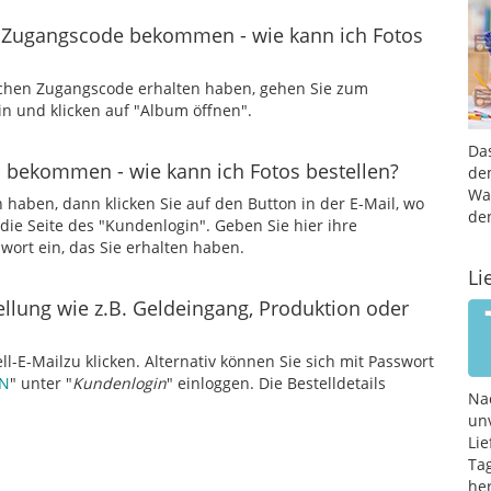
m Zugangscode bekommen - wie kann ich Fotos
ichen Zugangscode erhalten haben, gehen Sie zum
n und klicken auf "Album öffnen".
Da
n bekommen - wie kann ich Fotos bestellen?
de
Wa
haben, dann klicken Sie auf den Button in der E-Mail, wo
de
e Seite des "Kundenlogin". Geben Sie hier ihre
wort ein, das Sie erhalten haben.
Li
llung wie z.B. Geldeingang, Produktion oder
ell-E-Mailzu klicken. Alternativ können Sie sich mit Passwort
N
" unter "
Kundenlogin
" einloggen. Die Bestelldetails
Na
un
Lie
Ta
he